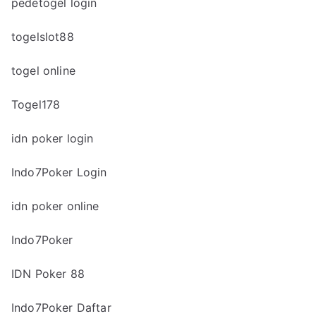
pedetogel login
togelslot88
togel online
Togel178
idn poker login
Indo7Poker Login
idn poker online
Indo7Poker
IDN Poker 88
Indo7Poker Daftar