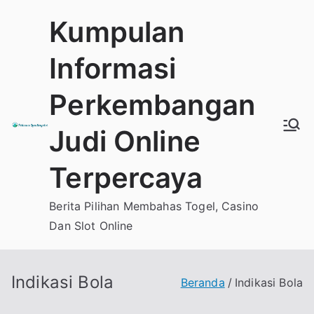
Loncat
Kumpulan
ke
konten
Informasi
Perkembangan
Judi Online
Terpercaya
Berita Pilihan Membahas Togel, Casino
Dan Slot Online
Indikasi Bola
Beranda
Indikasi Bola