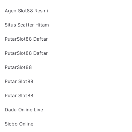
Agen Slot88 Resmi
Situs Scatter Hitam
PutarSlot88 Daftar
PutarSlot88 Daftar
PutarSlot88
Putar Slot88
Putar Slot88
Dadu Online Live
Sicbo Online