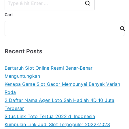
Search
for:
Cari
Cari
Recent Posts
Bertaruh Slot Online Resmi Benar-Benar
Menguntungkan
Kenapa Game Slot Gacor Mempunyai Banyak Varian
Roda
2 Daftar Nama Agen Loto Sah Hadiah 4D 10 Juta
Terbesar
Situs Link Toto Tertua 2022 di Indonesia
Kumpulan Link Judi Slot Terpopuler 2022-2023